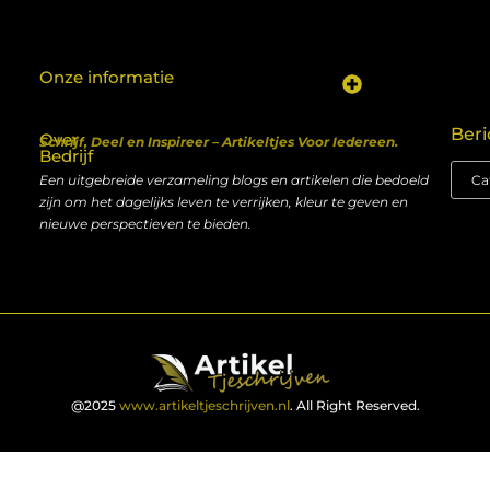
Onze informatie
Koop backlinks: een shortcut naar SEO-succes of een recept voor problemen?
Geld verdienen met je website: van hobby naar inkomen
Beri
Over
Schrijf, Deel en Inspireer – Artikeltjes Voor Iedereen.
Bedrijf
Een uitgebreide verzameling blogs en artikelen die bedoeld
zijn om het dagelijks leven te verrijken, kleur te geven en
nieuwe perspectieven te bieden.
@2025
www.artikeltjeschrijven.nl
. All Right Reserved.