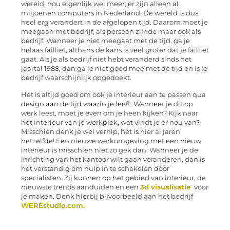
wereld, nou eigenlijk wel meer, er zijn alleen al
miljoenen computers in Nederland. De wereld is dus
heel erg verandert in de afgelopen tijd. Daarom moet je
meegaan met bedrijf, als persoon zijnde maar ook als
bedrijf. Wanneer je niet meegaat met de tijd, ga je
helaas failliet, althans de kans is veel groter dat je failliet
gaat. Als je als bedrijf niet hebt veranderd sinds het
jaartal 1988, dan ga je niet goed mee met de tijd en is je
bedrijf waarschijnlijk opgedoekt.
Het is altijd goed om ook je interieur aan te passen qua
design aan de tijd waarin je leeft. Wanneer je dit op
werk leest, moet je even om je heen kijken? Kijk naar
het interieur van je werkplek, wat vindt je er nou van?
Misschien denk je wel verhip, het is hier al jaren
hetzelfde! Een nieuwe werkomgeving met een nieuw
interieur is misschien niet zo gek dan. Wanneer je de
inrichting van het kantoor wilt gaan veranderen, dan is
het verstandig om hulp in te schakelen door
specialisten. Zij kunnen op het gebied van interieur, de
nieuwste trends aanduiden en een
3d visualisatie
voor
je maken. Denk hierbij bijvoorbeeld aan het bedrijf
WEREstudio.com.