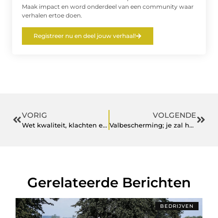
Maak impact en word onderdeel van een community waar
verhalen ertoe doen.
Registreer nu en deel jouw verhaal!
VORIG
VOLGENDE
Wet kwaliteit, klachten en geschillenzorg (Wkkgz)
Valbescherming; je zal het maar nodig hebben
Gerelateerde Berichten
BEDRIJVEN