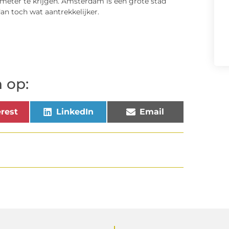
meter te krijgen. Amsterdam is een grote stad
dan toch wat aantrekkelijker.
 op:
rest
LinkedIn
Email