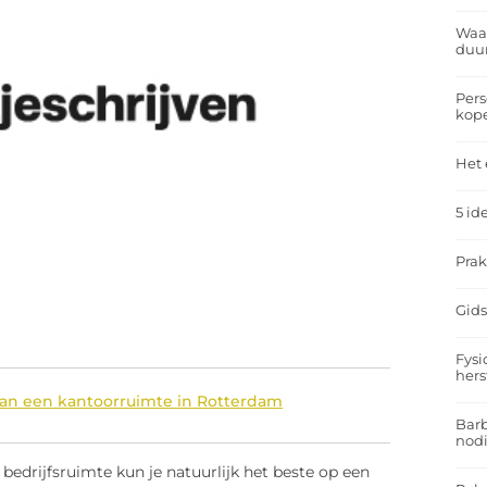
Waar
duu
Pers
kop
Het 
5 id
Prak
Gids
Fysi
hers
an een kantoorruimte in Rotterdam
Barb
nodi
bedrijfsruimte kun je natuurlijk het beste op een