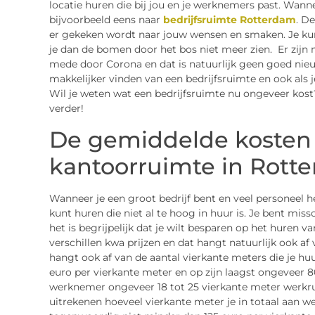
locatie huren die bij jou en je werknemers past. Wanne
bijvoorbeeld eens naar
bedrijfsruimte Rotterdam
. D
er gekeken wordt naar jouw wensen en smaken. Je kun
je dan de bomen door het bos niet meer zien. Er zijn
mede door Corona en dat is natuurlijk geen goed nie
makkelijker vinden van een bedrijfsruimte en ook als j
Wil je weten wat een bedrijfsruimte nu ongeveer kos
verder!
De gemiddelde kosten
kantoorruimte in Rott
Wanneer je een groot bedrijf bent en veel personeel he
kunt huren die niet al te hoog in huur is. Je bent mi
het is begrijpelijk dat je wilt besparen op het huren v
verschillen kwa prijzen en dat hangt natuurlijk ook af 
hangt ook af van de aantal vierkante meters die je huu
euro per vierkante meter en op zijn laagst ongeveer 8
werknemer ongeveer 18 tot 25 vierkante meter werkru
uitrekenen hoeveel vierkante meter je in totaal aan