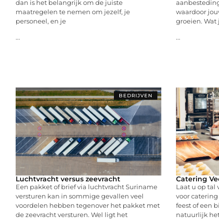
dan is het belangrijk om de juiste
aanbesteding
maatregelen te nemen om jezelf, je
waardoor jouw
personeel, en je
groeien. Wat
...
...
BEDRIJVEN
Luchtvracht versus zeevracht
Catering V
Een pakket of brief via luchtvracht Suriname
Laat u op tal
versturen kan in sommige gevallen veel
voor caterin
voordelen hebben tegenover het pakket met
feest of een 
de zeevracht versturen. Wel ligt het
natuurlijk he