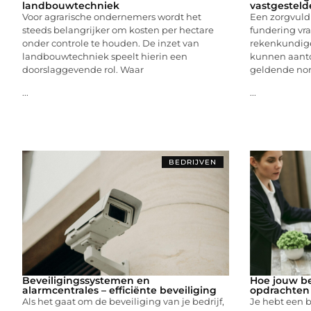
landbouwtechniek
vastgesteld
Voor agrarische ondernemers wordt het
Een zorgvuld
steeds belangrijker om kosten per hectare
fundering vr
onder controle te houden. De inzet van
rekenkundig
landbouwtechniek speelt hierin een
kunnen aanto
doorslaggevende rol. Waar
geldende nor
...
...
BEDRIJVEN
Beveiligingssystemen en
Hoe jouw be
alarmcentrales – efficiënte beveiliging
opdrachten
Als het gaat om de beveiliging van je bedrijf,
Je hebt een be