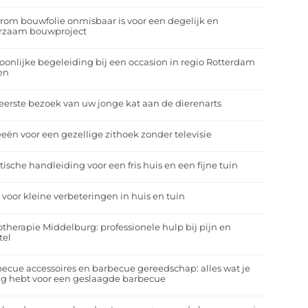
om bouwfolie onmisbaar is voor een degelijk en
rzaam bouwproject
oonlijke begeleiding bij een occasion in regio Rotterdam
en
eerste bezoek van uw jonge kat aan de dierenarts
eeën voor een gezellige zithoek zonder televisie
tische handleiding voor een fris huis en een fijne tuin
 voor kleine verbeteringen in huis en tuin
otherapie Middelburg: professionele hulp bij pijn en
tel
ecue accessoires en barbecue gereedschap: alles wat je
g hebt voor een geslaagde barbecue