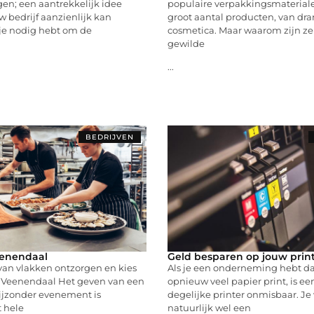
en; een aantrekkelijk idee
populaire verpakkingsmaterial
 bedrijf aanzienlijk kan
groot aantal producten, van dra
 je nodig hebt om de
cosmetica. Maar waarom zijn ze
gewilde
...
BEDRIJVEN
eenendaal
Geld besparen op jouw prin
 van vlakken ontzorgen en kies
Als je een onderneming hebt da
g Veenendaal Het geven van een
opnieuw veel papier print, is e
bijzonder evenement is
degelijke printer onmisbaar. Je 
t hele
natuurlijk wel een