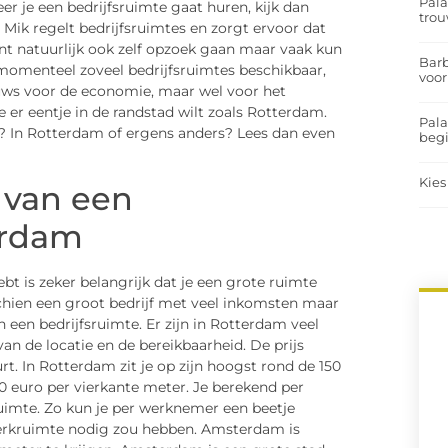
Pal
er je een bedrijfsruimte gaat huren, kijk dan
trou
e Mik regelt bedrijfsruimtes en zorgt ervoor dat
t natuurlijk ook zelf opzoek gaan maar vaak kun
Barb
 momenteel zoveel bedrijfsruimtes beschikbaar,
voor
uws voor de economie, maar wel voor het
e er eentje in de randstad wilt zoals Rotterdam.
Pal
t? In Rotterdam of ergens anders? Lees dan even
begi
Kies
 van een
erdam
bt is zeker belangrijk dat je een grote ruimte
sschien een groot bedrijf met veel inkomsten maar
an een bedrijfsruimte. Er zijn in Rotterdam veel
van de locatie en de bereikbaarheid. De prijs
rt. In Rotterdam zit je op zijn hoogst rond de 150
0 euro per vierkante meter. Je berekend per
imte. Zo kun je per werknemer een beetje
 werkruimte nodig zou hebben. Amsterdam is