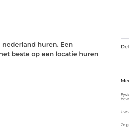
l nederland huren. Een
Del
 het beste op een locatie huren
Me
Fysi
bew
Uw v
Zo g