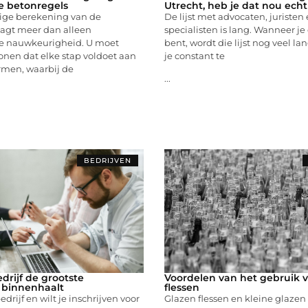
e betonregels
Utrecht, heb je dat nou ech
ige berekening van de
De lijst met advocaten, juristen
aagt meer dan alleen
specialisten is lang. Wanneer 
e nauwkeurigheid. U moet
bent, wordt die lijst nog veel la
nen dat elke stap voldoet aan
je constant te
men, waarbij de
...
BEDRIJVEN
drijf de grootste
Voordelen van het gebruik 
 binnenhaalt
flessen
drijf en wilt je inschrijven voor
Glazen flessen en kleine glazen f