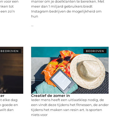
en voor een
manier om je doelklanten te bereiken. Met
nken tot
meer dan 1 miljard gebruikers biedt
 een zo’n
Instagram bedrijven de mogelijkheid om
hun
...
BEDRIJVEN
BEDRIJVEN
ter
Creatief de zomer in
t elke dag
Ieder mens heeft een uitlaatklep nodig, de
en goede en
een vindt deze tijdens het fitnessen, de ander
wilt dan
tijdens het maken van resin art. Is sporten
niets voor