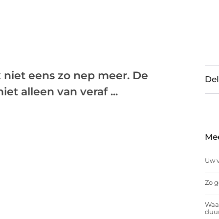
k niet eens zo nep meer. De
Del
et alleen van veraf ...
Me
Uw v
Zo g
Waar
duu