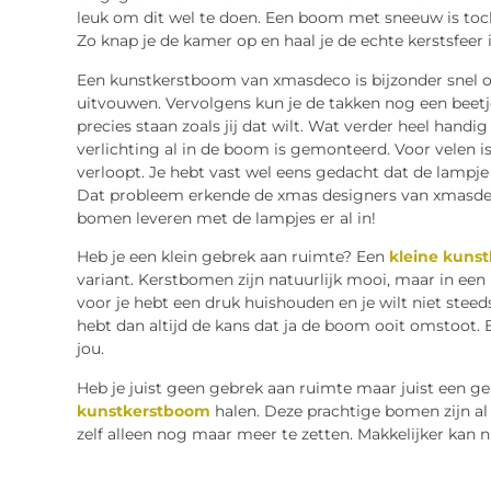
leuk om dit wel te doen. Een boom met sneeuw is toch 
Zo knap je de kamer op en haal je de echte kerstsfeer i
Een kunstkerstboom van xmasdeco is bijzonder snel o
uitvouwen. Vervolgens kun je de takken nog een beetj
precies staan zoals jij dat wilt. Wat verder heel hand
verlichting al in de boom is gemonteerd. Voor velen is
verloopt. Je hebt vast wel eens gedacht dat de lampje 
Dat probleem erkende de xmas designers van xmasdec
bomen leveren met de lampjes er al in!
Heb je een klein gebrek aan ruimte? Een
kleine kuns
variant. Kerstbomen zijn natuurlijk mooi, maar in een kl
voor je hebt een druk huishouden en je wilt niet steed
hebt dan altijd de kans dat ja de boom ooit omstoot. 
jou.
Heb je juist geen gebrek aan ruimte maar juist een ge
kunstkerstboom
halen. Deze prachtige bomen zijn al
zelf alleen nog maar meer te zetten. Makkelijker kan n