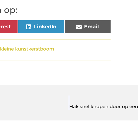
 op:
rest
LinkedIn
Email
,
kleine kunstkerstboom