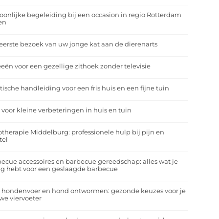
oonlijke begeleiding bij een occasion in regio Rotterdam
en
eerste bezoek van uw jonge kat aan de dierenarts
eeën voor een gezellige zithoek zonder televisie
tische handleiding voor een fris huis en een fijne tuin
 voor kleine verbeteringen in huis en tuin
otherapie Middelburg: professionele hulp bij pijn en
tel
ecue accessoires en barbecue gereedschap: alles wat je
g hebt voor een geslaagde barbecue
a hondenvoer en hond ontwormen: gezonde keuzes voor je
we viervoeter