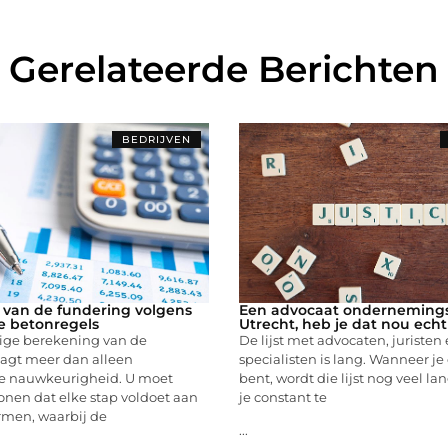
Gerelateerde Berichten
BEDRIJVEN
van de fundering volgens
Een advocaat ondernemings
e betonregels
Utrecht, heb je dat nou ech
ige berekening van de
De lijst met advocaten, juristen
aagt meer dan alleen
specialisten is lang. Wanneer 
e nauwkeurigheid. U moet
bent, wordt die lijst nog veel la
nen dat elke stap voldoet aan
je constant te
men, waarbij de
...