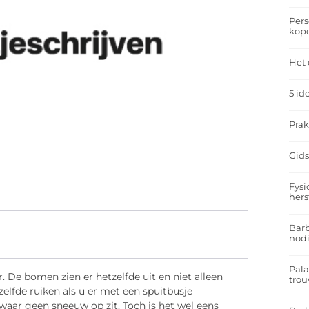
Pers
kop
Het 
5 id
Prak
Gids
Fysi
hers
Barb
nodi
Pal
. De bomen zien er hetzelfde uit en niet alleen
trou
zelfde ruiken als u er met een spuitbusje
ar geen sneeuw op zit. Toch is het wel eens