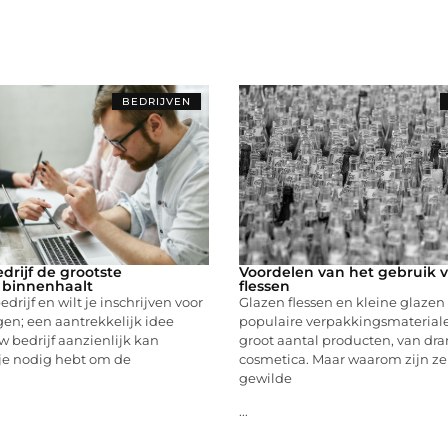
BEDRIJVEN
drijf de grootste
Voordelen van het gebruik 
 binnenhaalt
flessen
drijf en wilt je inschrijven voor
Glazen flessen en kleine glazen f
en; een aantrekkelijk idee
populaire verpakkingsmaterial
 bedrijf aanzienlijk kan
groot aantal producten, van dra
 je nodig hebt om de
cosmetica. Maar waarom zijn ze
gewilde
...