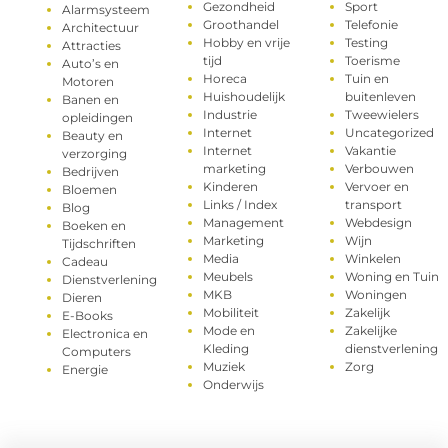
Gezondheid
Sport
Alarmsysteem
Groothandel
Telefonie
Architectuur
Hobby en vrije
Testing
Attracties
tijd
Toerisme
Auto’s en
Horeca
Tuin en
Motoren
Huishoudelijk
buitenleven
Banen en
Industrie
Tweewielers
opleidingen
Internet
Uncategorized
Beauty en
Internet
Vakantie
verzorging
marketing
Verbouwen
Bedrijven
Kinderen
Vervoer en
Bloemen
Links / Index
transport
Blog
Management
Webdesign
Boeken en
Marketing
Wijn
Tijdschriften
Media
Winkelen
Cadeau
Meubels
Woning en Tuin
Dienstverlening
MKB
Woningen
Dieren
Mobiliteit
Zakelijk
E-Books
Mode en
Zakelijke
Electronica en
Kleding
dienstverlening
Computers
Muziek
Zorg
Energie
Onderwijs