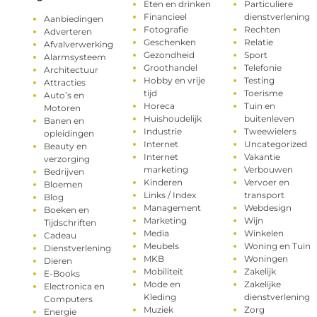
Eten en drinken
Particuliere
Financieel
dienstverlening
Aanbiedingen
Fotografie
Rechten
Adverteren
Geschenken
Relatie
Afvalverwerking
Gezondheid
Sport
Alarmsysteem
Groothandel
Telefonie
Architectuur
Hobby en vrije
Testing
Attracties
tijd
Toerisme
Auto’s en
Horeca
Tuin en
Motoren
Huishoudelijk
buitenleven
Banen en
Industrie
Tweewielers
opleidingen
Internet
Uncategorized
Beauty en
Internet
Vakantie
verzorging
marketing
Verbouwen
Bedrijven
Kinderen
Vervoer en
Bloemen
Links / Index
transport
Blog
Management
Webdesign
Boeken en
Marketing
Wijn
Tijdschriften
Media
Winkelen
Cadeau
Meubels
Woning en Tuin
Dienstverlening
MKB
Woningen
Dieren
Mobiliteit
Zakelijk
E-Books
Mode en
Zakelijke
Electronica en
Kleding
dienstverlening
Computers
Muziek
Zorg
Energie