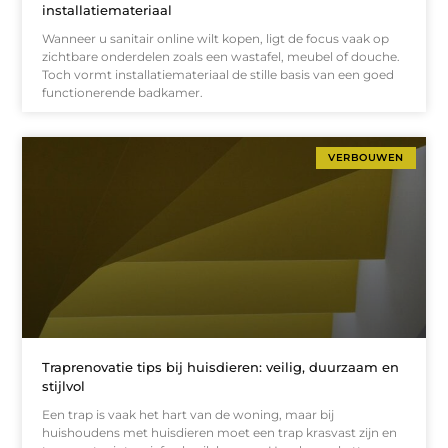
installatiemateriaal
Wanneer u sanitair online wilt kopen, ligt de focus vaak op
zichtbare onderdelen zoals een wastafel, meubel of douche.
Toch vormt installatiemateriaal de stille basis van een goed
functionerende badkamer.
VERBOUWEN
Traprenovatie tips bij huisdieren: veilig, duurzaam en
stijlvol
Een trap is vaak het hart van de woning, maar bij
huishoudens met huisdieren moet een trap krasvast zijn en