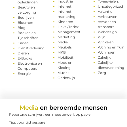
Industrie
Tweewielers
opleidingen
Internet
Uncategorized
Beauty en
Internet
Vakantie
verzorging
marketing
Verbouwen
Bedrijven
Kinderen
Vervoer en
Bloemen
Links / Index
transport
Blog
Management
Webdesign
Boeken en
Marketing
Wijn
Tijdschriften
Media
Winkelen
Cadeau
Meubels
Woning en Tuin
Dienstverlening
MKB
Woningen
Dieren
Mobiliteit
Zakelijk
E-Books
Mode en
Zakelijke
Electronica en
Kleding
dienstverlening
Computers
Muziek
Zorg
Energie
Onderwijs
Media
en beroemde mensen
Reportage schrijven: een meesterwerk op papier
Tips voor tijd besparen