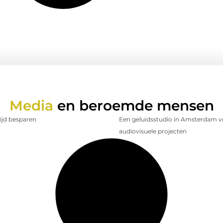
Media
en beroemde mensen
tijd besparen
Een geluidsstudio in Amsterdam v
audiovisuele projecten