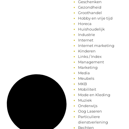
Geschenken
Gezondheid
Groothandel
Hobby en vrije tijd
Horeca
Huishoudelijk
Industrie
Internet
Internet marketing
Kinderen
Links / Index
Management
Marketing
Media
Meubels
MKB
Mobiliteit
Mode en Kleding
Muziek
Onderwijs
Oog Laseren
Particuliere
dienstverlening
Rechten