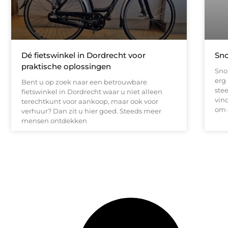
Dé fietswinkel in Dordrecht voor
Sno
praktische oplossingen
Snor
erg
Bent u op zoek naar een betrouwbare
stee
fietswinkel in Dordrecht waar u niet alleen
vin
terechtkunt voor aankoop, maar ook voor
om 
verhuur? Dan zit u hier goed. Steeds meer
mensen ontdekken