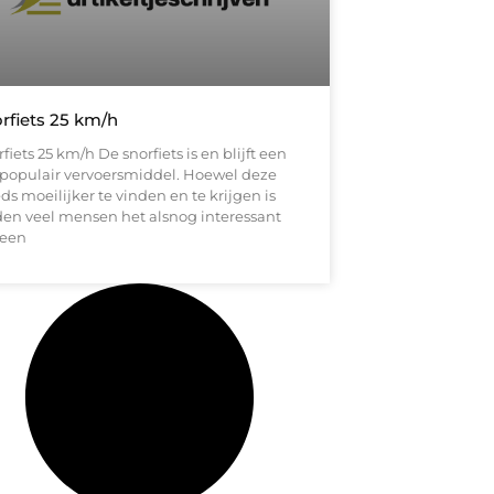
rfiets 25 km/h
fiets 25 km/h De snorfiets is en blijft een
 populair vervoersmiddel. Hoewel deze
ds moeilijker te vinden en te krijgen is
den veel mensen het alsnog interessant
een