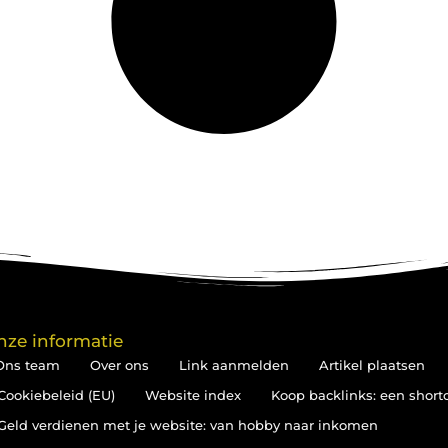
nze informatie
Ons team
Over ons
Link aanmelden
Artikel plaatsen
Cookiebeleid (EU)
Website index
Koop backlinks: een short
Geld verdienen met je website: van hobby naar inkomen