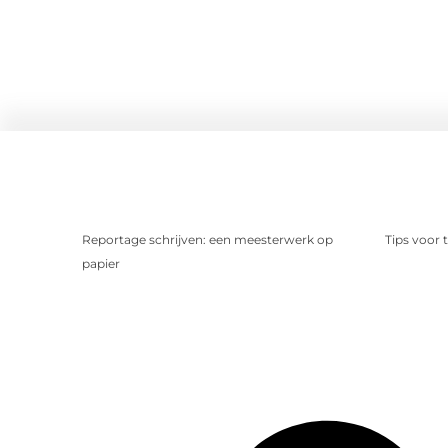
Reportage schrijven: een meesterwerk op
Tips voor 
papier