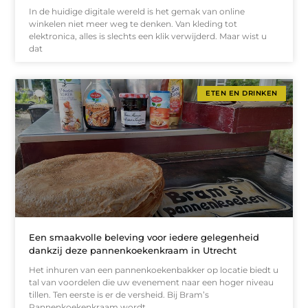
In de huidige digitale wereld is het gemak van online
winkelen niet meer weg te denken. Van kleding tot
elektronica, alles is slechts een klik verwijderd. Maar wist u
dat
ETEN EN DRINKEN
Een smaakvolle beleving voor iedere gelegenheid
dankzij deze pannenkoekenkraam in Utrecht
Het inhuren van een pannenkoekenbakker op locatie biedt u
tal van voordelen die uw evenement naar een hoger niveau
tillen. Ten eerste is er de versheid. Bij Bram’s
Pannenkoekenkraam wordt