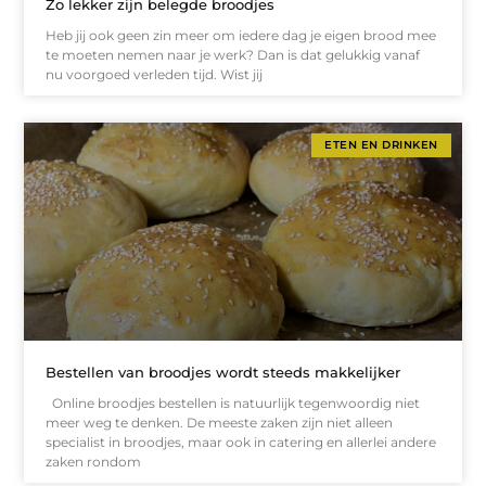
Zo lekker zijn belegde broodjes
Heb jij ook geen zin meer om iedere dag je eigen brood mee
te moeten nemen naar je werk? Dan is dat gelukkig vanaf
nu voorgoed verleden tijd. Wist jij
ETEN EN DRINKEN
Bestellen van broodjes wordt steeds makkelijker
Online broodjes bestellen is natuurlijk tegenwoordig niet
meer weg te denken. De meeste zaken zijn niet alleen
specialist in broodjes, maar ook in catering en allerlei andere
zaken rondom