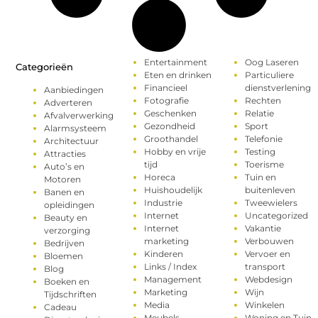
Entertainment
Oog Laseren
Categorieën
Eten en drinken
Particuliere
Financieel
dienstverlening
Aanbiedingen
Fotografie
Rechten
Adverteren
Geschenken
Relatie
Afvalverwerking
Gezondheid
Sport
Alarmsysteem
Groothandel
Telefonie
Architectuur
Hobby en vrije
Testing
Attracties
tijd
Toerisme
Auto’s en
Horeca
Tuin en
Motoren
Huishoudelijk
buitenleven
Banen en
Industrie
Tweewielers
opleidingen
Internet
Uncategorized
Beauty en
Internet
Vakantie
verzorging
marketing
Verbouwen
Bedrijven
Kinderen
Vervoer en
Bloemen
Links / Index
transport
Blog
Management
Webdesign
Boeken en
Marketing
Wijn
Tijdschriften
Media
Winkelen
Cadeau
Meubels
Woning en Tuin