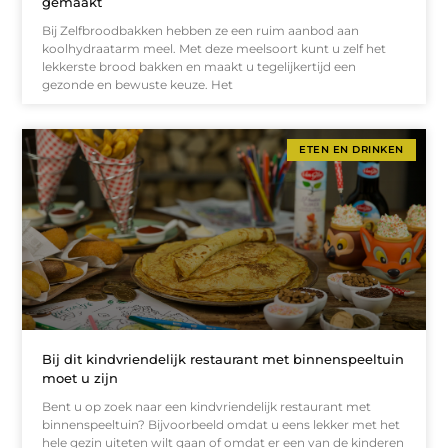
gemaakt
Bij Zelfbroodbakken hebben ze een ruim aanbod aan
koolhydraatarm meel. Met deze meelsoort kunt u zelf het
lekkerste brood bakken en maakt u tegelijkertijd een
gezonde en bewuste keuze. Het
ETEN EN DRINKEN
Bij dit kindvriendelijk restaurant met binnenspeeltuin
moet u zijn
Bent u op zoek naar een kindvriendelijk restaurant met
binnenspeeltuin? Bijvoorbeeld omdat u eens lekker met het
hele gezin uiteten wilt gaan of omdat er een van de kinderen