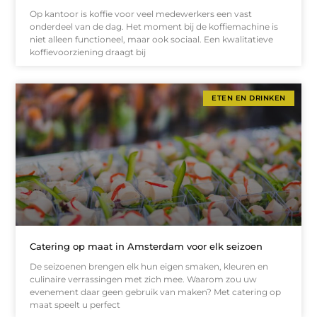
Op kantoor is koffie voor veel medewerkers een vast
onderdeel van de dag. Het moment bij de koffiemachine is
niet alleen functioneel, maar ook sociaal. Een kwalitatieve
koffievoorziening draagt bij
ETEN EN DRINKEN
Catering op maat in Amsterdam voor elk seizoen
De seizoenen brengen elk hun eigen smaken, kleuren en
culinaire verrassingen met zich mee. Waarom zou uw
evenement daar geen gebruik van maken? Met catering op
maat speelt u perfect