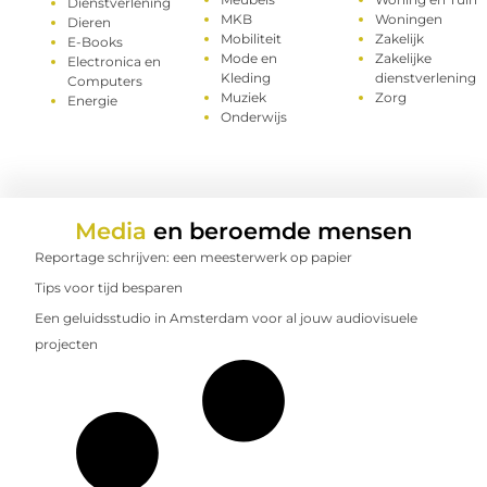
Dienstverlening
MKB
Woningen
Dieren
Mobiliteit
Zakelijk
E-Books
Mode en
Zakelijke
Electronica en
Kleding
dienstverlening
Computers
Muziek
Zorg
Energie
Onderwijs
Media
en beroemde mensen
Reportage schrijven: een meesterwerk op papier
Tips voor tijd besparen
Een geluidsstudio in Amsterdam voor al jouw audiovisuele
projecten