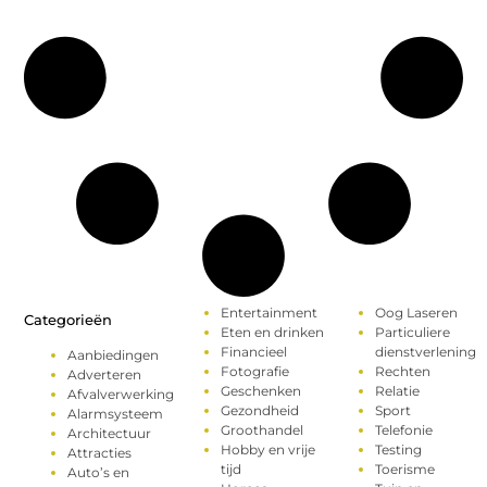
Entertainment
Oog Laseren
Categorieën
Eten en drinken
Particuliere
Financieel
dienstverlening
Aanbiedingen
Fotografie
Rechten
Adverteren
Geschenken
Relatie
Afvalverwerking
Gezondheid
Sport
Alarmsysteem
Groothandel
Telefonie
Architectuur
Hobby en vrije
Testing
Attracties
tijd
Toerisme
Auto’s en