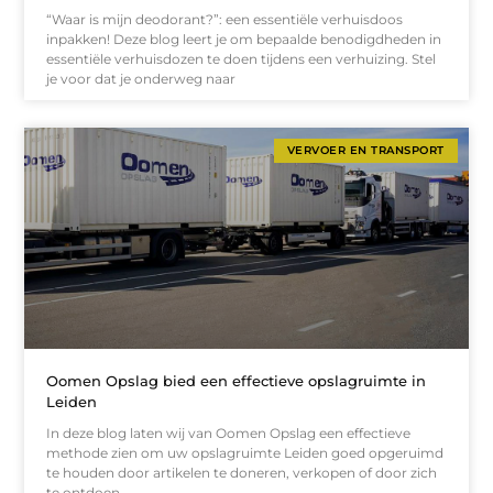
“Waar is mijn deodorant?”: een essentiële verhuisdoos
inpakken! Deze blog leert je om bepaalde benodigdheden in
essentiële verhuisdozen te doen tijdens een verhuizing. Stel
je voor dat je onderweg naar
VERVOER EN TRANSPORT
Oomen Opslag bied een effectieve opslagruimte in
Leiden
In deze blog laten wij van Oomen Opslag een effectieve
methode zien om uw opslagruimte Leiden goed opgeruimd
te houden door artikelen te doneren, verkopen of door zich
te ontdoen