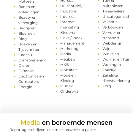
Horeca
Tuin en
Motoren
Huishoudelijk
buitenleven
Banen en
Industrie
Tweewielers
opleidingen
Internet
Uncategorized
Beauty en
Internet
Vakantie
verzorging
marketing
Verbouwen
Bedrijven
Kinderen
Vervoer en
Bloemen
Links / Index
transport
Blog
Management
Webdesign
Boeken en
Marketing
Wijn
Tijdschriften
Media
Winkelen
Cadeau
Meubels
Woning en Tuin
Dienstverlening
MKB
Woningen
Dieren
Mobiliteit
Zakelijk
E-Books
Mode en
Zakelijke
Electronica en
Kleding
dienstverlening
Computers
Muziek
Zorg
Energie
Onderwijs
Media
en beroemde mensen
Reportage schrijven: een meesterwerk op papier