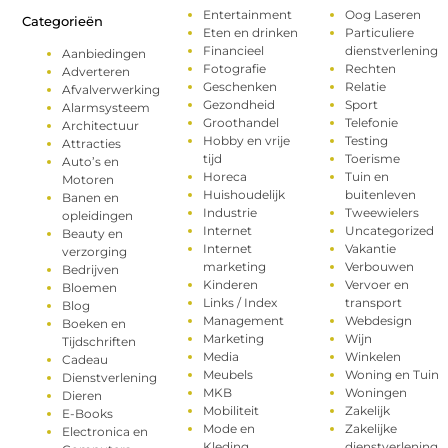
Entertainment
Oog Laseren
Categorieën
Eten en drinken
Particuliere
Financieel
dienstverlening
Aanbiedingen
Fotografie
Rechten
Adverteren
Geschenken
Relatie
Afvalverwerking
Gezondheid
Sport
Alarmsysteem
Groothandel
Telefonie
Architectuur
Hobby en vrije
Testing
Attracties
tijd
Toerisme
Auto’s en
Horeca
Tuin en
Motoren
Huishoudelijk
buitenleven
Banen en
Industrie
Tweewielers
opleidingen
Internet
Uncategorized
Beauty en
Internet
Vakantie
verzorging
marketing
Verbouwen
Bedrijven
Kinderen
Vervoer en
Bloemen
Links / Index
transport
Blog
Management
Webdesign
Boeken en
Marketing
Wijn
Tijdschriften
Media
Winkelen
Cadeau
Meubels
Woning en Tuin
Dienstverlening
MKB
Woningen
Dieren
Mobiliteit
Zakelijk
E-Books
Mode en
Zakelijke
Electronica en
Kleding
dienstverlening