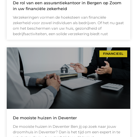
De rol van een assurantiekantoor in Bergen op Zoom
in uw financiële zekerheid
Verzekeringen vormen de hoeksteen van financiële
zekerheid voor zowel individuen als bedrijven. Of het nu gaat
om het beschermen van uw huis, gezondheid of
bedrijfsactiviteiten, een solide verzekering biedt rust
FINANCIEEL
De mooiste huizen in Deventer
De mooiste huizen in Deventer Ben jij op zoek naar jouw
droomhuis in Deventer? Dan is het tijd om een expert in te