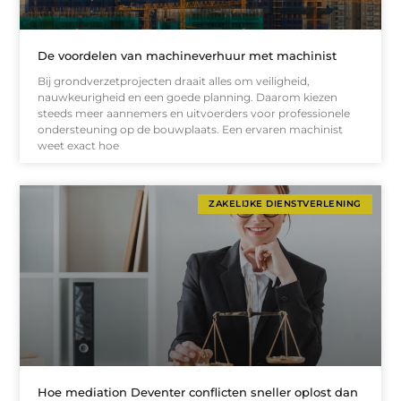
De voordelen van machineverhuur met machinist
Bij grondverzetprojecten draait alles om veiligheid,
nauwkeurigheid en een goede planning. Daarom kiezen
steeds meer aannemers en uitvoerders voor professionele
ondersteuning op de bouwplaats. Een ervaren machinist
weet exact hoe
ZAKELIJKE DIENSTVERLENING
Hoe mediation Deventer conflicten sneller oplost dan