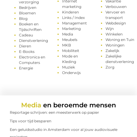
Internet
Vakantie
verzorging
marketing
Verbouwen
Bedrijven
Kinderen
Vervoer en
Bloemen
Links / Index
transport
Blog
Management
Webdesign
Boeken en
Marketing
Wijn
Tijdschriften
Media
Winkelen
Cadeau
Meubels
Woning en Tuin
Dienstverlening
MKB
Woningen
Dieren
Mobiliteit
Zakelijk
E-Books
Mode en
Zakelijke
Electronica en
Kleding
dienstverlening
Computers
Muziek
Zorg
Energie
Onderwijs
Media
en beroemde mensen
Reportage schrijven: een meesterwerk op papier
Tips voor tijd besparen
Een geluidsstudio in Amsterdam voor al jouw audiovisuele
projecten