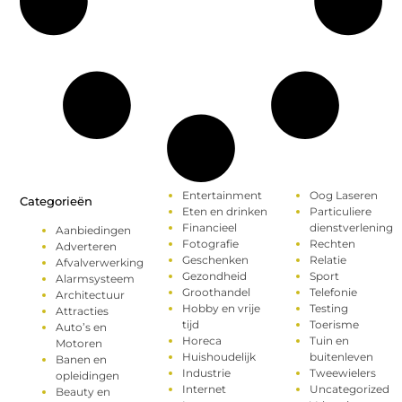
Entertainment
Oog Laseren
Categorieën
Eten en drinken
Particuliere
Financieel
dienstverlening
Aanbiedingen
Fotografie
Rechten
Adverteren
Geschenken
Relatie
Afvalverwerking
Gezondheid
Sport
Alarmsysteem
Groothandel
Telefonie
Architectuur
Hobby en vrije
Testing
Attracties
tijd
Toerisme
Auto’s en
Horeca
Tuin en
Motoren
Huishoudelijk
buitenleven
Banen en
Industrie
Tweewielers
opleidingen
Internet
Uncategorized
Beauty en