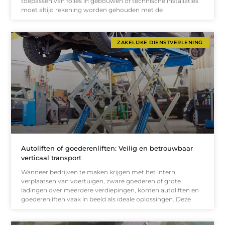
toepassen van folies in gebouwen of technische installaties
moet altijd rekening worden gehouden met de
ZAKELIJKE DIENSTVERLENING
Autoliften of goederenliften: Veilig en betrouwbaar
verticaal transport
Wanneer bedrijven te maken krijgen met het intern
verplaatsen van voertuigen, zware goederen of grote
ladingen over meerdere verdiepingen, komen autoliften en
goederenliften vaak in beeld als ideale oplossingen. Deze