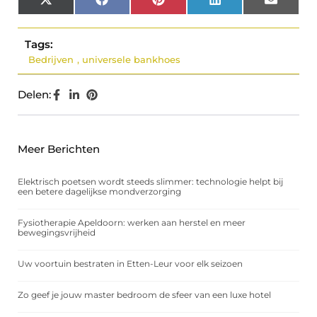
X
Facebook
Pinterest
LinkedIn
Email
(Twitter)
Tags:
Bedrijven
,
universele bankhoes
Delen:
Meer Berichten
Elektrisch poetsen wordt steeds slimmer: technologie helpt bij
een betere dagelijkse mondverzorging
Fysiotherapie Apeldoorn: werken aan herstel en meer
bewegingsvrijheid
Uw voortuin bestraten in Etten-Leur voor elk seizoen
Zo geef je jouw master bedroom de sfeer van een luxe hotel