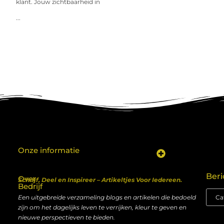
klant. Jouw zichtbaarheid in
...
Onze informatie
Koop backlinks: een shortcut naar SEO-succes of een recept voor problemen?
Geld verdienen met je website: van hobby naar inkomen
Beri
Over
Schrijf, Deel en Inspireer – Artikeltjes Voor Iedereen.
Bedrijf
Een uitgebreide verzameling blogs en artikelen die bedoeld
zijn om het dagelijks leven te verrijken, kleur te geven en
nieuwe perspectieven te bieden.