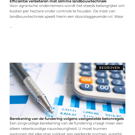
Efficiëntie verbeteren met slimme landbouwtechniek
Voor agrarische ondernemers wordt het steeds belangrijker om
kosten per hectare onder controle te houden. De inzet van
landbouwtechniek speelt hierin een doorslaggevende rol. Waar
...
BEDRIJVEN
Berekening van de fundering volgens vastgestelde betonregels
Een zorgvuldige berekening van de fundering vraagt meer dan
alleen rekenkundige nauwkeurigheid. U moet kunnen
aantonen dat elke stap voldoet aan geldende normen, waarbij