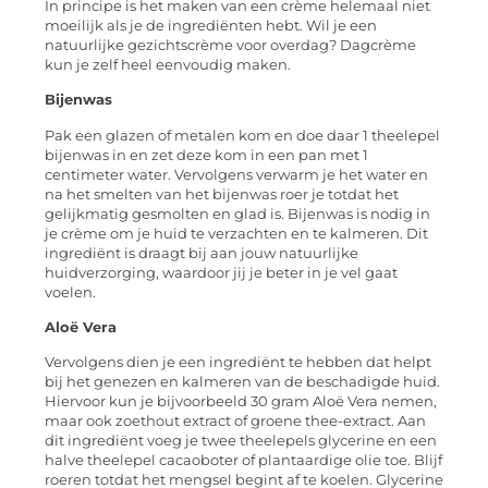
In principe is het maken van een crème helemaal niet
moeilijk als je de ingrediënten hebt. Wil je een
natuurlijke gezichtscrème voor overdag? Dagcrème
kun je zelf heel eenvoudig maken.
Bijenwas
Pak een glazen of metalen kom en doe daar 1 theelepel
bijenwas in en zet deze kom in een pan met 1
centimeter water. Vervolgens verwarm je het water en
na het smelten van het bijenwas roer je totdat het
gelijkmatig gesmolten en glad is. Bijenwas is nodig in
je crème om je huid te verzachten en te kalmeren. Dit
ingrediënt is draagt bij aan jouw natuurlijke
huidverzorging, waardoor jij je beter in je vel gaat
voelen.
Aloë Vera
Vervolgens dien je een ingrediënt te hebben dat helpt
bij het genezen en kalmeren van de beschadigde huid.
Hiervoor kun je bijvoorbeeld 30 gram Aloë Vera nemen,
maar ook zoethout extract of groene thee-extract. Aan
dit ingrediënt voeg je twee theelepels glycerine en een
halve theelepel cacaoboter of plantaardige olie toe. Blijf
roeren totdat het mengsel begint af te koelen. Glycerine