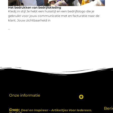
Het bedrukken van bedrijfskleding
Kledij in stijl Je hebt een huisstijl en een bedrijfslogo die je
gebruikt voor jouw communicatie met en facturatie naar de
klant. Jouw zichtbaarheid in
...
Onze informatie
Koop backlinks: een shortcut naar SEO-succes of een recept voor problemen?
Geld verdienen met je website: van hobby naar inkomen
Beri
Over
Schrijf, Deel en Inspireer – Artikeltjes Voor Iedereen.