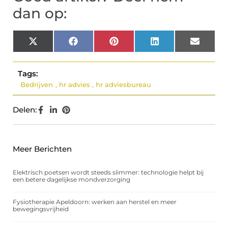
dan op:
X
Facebook
Pinterest
LinkedIn
Email
(Twitter)
Tags:
Bedrijven
,
hr advies
,
hr adviesbureau
Delen:
Meer Berichten
Elektrisch poetsen wordt steeds slimmer: technologie helpt bij
een betere dagelijkse mondverzorging
Fysiotherapie Apeldoorn: werken aan herstel en meer
bewegingsvrijheid