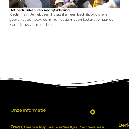
Het bedrukken van bedrijfskleding
Kledij in stijl Je hebt een huisstijl en een bedrijfslogo die je
gebruikt voor jouw communicatie met en facturatie naar de
klant. Jouw zichtbaarheid in
...
Onze informatie
Koop backlinks: een shortcut naar SEO-succes of een recept voor problemen?
Geld verdienen met je website: van hobby naar inkomen
Beri
Over
Schrijf, Deel en Inspireer – Artikeltjes Voor Iedereen.