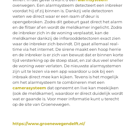
overwegen. Een alarmsysteem detecteert een inbreker
voordat hij of zij binnen is. Dankzij vele detectoren
weten we direct waar er een raam of deur is
opengebroken. Zodra dit gebeurt gaat direct het alarm
en de flitser af en wordt de meldkamer ingelicht. Zodra
de inbreker zich in de woning verplaatst, kan de
meldkamer dankzij de infrarooddetectoren exact zien
waar de inbreker zich bevindt. Dit gaat allemaal real-
time via het internet. De sirene maakt een hoop herrie
en de inbreker is er zich van bewust dat er binnen korte
tijd versterking op de stoep staat, en zal dus veel sneller
de woning weer verlaten. De nieuwste alarmsystemen
zijn uit te lezen via een app waardoor u ook bij een
inbraak direct mee kan kijken. Tevens is het mogelijk
om het alarmsysteem te combineren met een
camerasysteem
dat opneemt en live kan meekijken
(ook de meldkamer), waardoor er direct duidelijk wordt
wat er gaande is. Voor meer informatie kunt u terecht
op de site van Groenewegen.
https://www.groenewegendelft.nl/