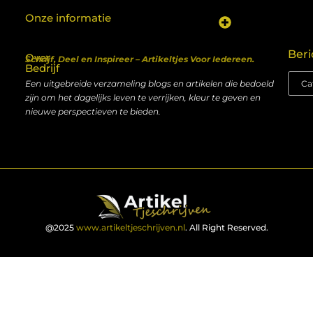
Onze informatie
Koop backlinks: een shortcut naar SEO-succes of een recept voor problemen?
Geld verdienen met je website: van hobby naar inkomen
Beri
Over
Schrijf, Deel en Inspireer – Artikeltjes Voor Iedereen.
Bedrijf
Een uitgebreide verzameling blogs en artikelen die bedoeld
zijn om het dagelijks leven te verrijken, kleur te geven en
nieuwe perspectieven te bieden.
@2025
www.artikeltjeschrijven.nl
. All Right Reserved.