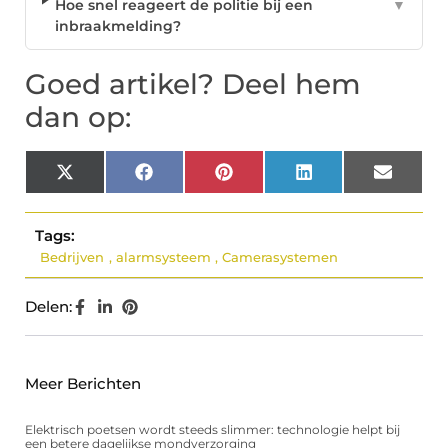
Hoe snel reageert de politie bij een
▼
inbraakmelding?
Goed artikel? Deel hem
dan op:
X
Facebook
Pinterest
LinkedIn
Email
(Twitter)
Tags:
Bedrijven
,
alarmsysteem
,
Camerasystemen
Delen:
Meer Berichten
Elektrisch poetsen wordt steeds slimmer: technologie helpt bij
een betere dagelijkse mondverzorging