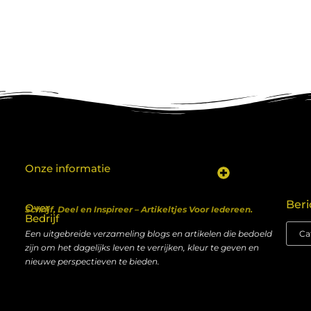
Onze informatie
Koop backlinks: een shortcut naar SEO-succes of een recept voor problemen?
Geld verdienen met je website: van hobby naar inkomen
Beri
Over
Schrijf, Deel en Inspireer – Artikeltjes Voor Iedereen.
Bedrijf
Een uitgebreide verzameling blogs en artikelen die bedoeld
zijn om het dagelijks leven te verrijken, kleur te geven en
nieuwe perspectieven te bieden.