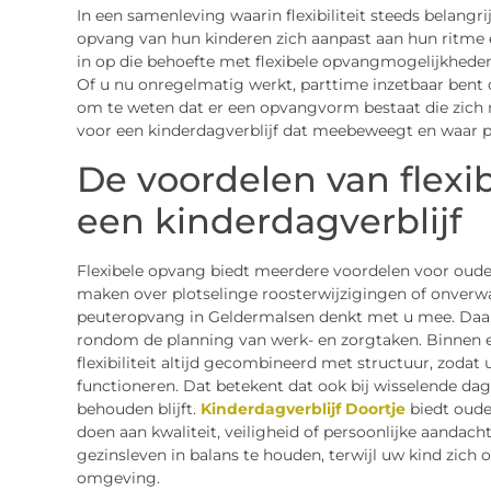
In een samenleving waarin flexibiliteit steeds belang
opvang van hun kinderen zich aanpast aan hun ritme
in op die behoefte met flexibele opvangmogelijkheden 
Of u nu onregelmatig werkt, parttime inzetbaar bent o
om te weten dat er een opvangvorm bestaat die zich 
voor een kinderdagverblijf dat meebeweegt en waar p
De voordelen van flex
een kinderdagverblijf
Flexibele opvang biedt meerdere voordelen voor ouder
maken over plotselinge roosterwijzigingen of onverwa
peuteropvang in Geldermalsen denkt met u mee. Daarna
rondom de planning van werk- en zorgtaken. Binnen e
flexibiliteit altijd gecombineerd met structuur, zodat 
functioneren. Dat betekent dat ook bij wisselende da
behouden blijft.
Kinderdagverblijf Doortje
biedt ouder
doen aan kwaliteit, veiligheid of persoonlijke aandac
gezinsleven in balans te houden, terwijl uw kind zich
omgeving.