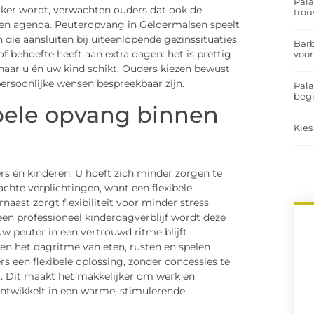
Pal
rijker wordt, verwachten ouders dat ook de
trou
 en agenda. Peuteropvang in Geldermalsen speelt
die aansluiten bij uiteenlopende gezinssituaties.
Barb
f behoefte heeft aan extra dagen: het is prettig
voor
naar u én uw kind schikt. Ouders kiezen bewust
ersoonlijke wensen bespreekbaar zijn.
Pal
begi
ibele opvang binnen
Kies
s én kinderen. U hoeft zich minder zorgen te
chte verplichtingen, want een flexibele
ast zorgt flexibiliteit voor minder stress
en professioneel kinderdagverblijf wordt deze
uw peuter in een vertrouwd ritme blijft
gen het dagritme van eten, rusten en spelen
s een flexibele oplossing, zonder concessies te
ht. Dit maakt het makkelijker om werk en
 ontwikkelt in een warme, stimulerende