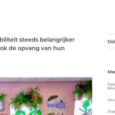
iliteit steeds belangrijker
Del
ook de opvang van hun
Me
Fysi
bew
Uw v
Zo g