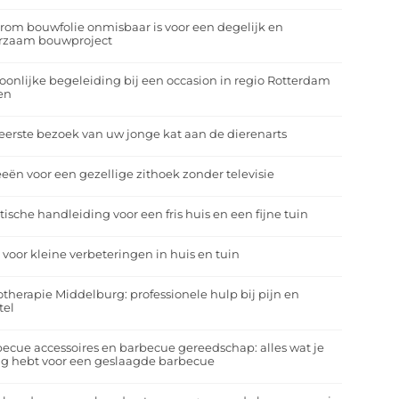
om bouwfolie onmisbaar is voor een degelijk en
rzaam bouwproject
oonlijke begeleiding bij een occasion in regio Rotterdam
en
eerste bezoek van uw jonge kat aan de dierenarts
eeën voor een gezellige zithoek zonder televisie
tische handleiding voor een fris huis en een fijne tuin
 voor kleine verbeteringen in huis en tuin
otherapie Middelburg: professionele hulp bij pijn en
tel
ecue accessoires en barbecue gereedschap: alles wat je
g hebt voor een geslaagde barbecue