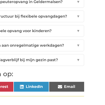
e peuteropvang in Geldermalsen?
▼
tructuur bij flexibele opvangdagen?
▼
ibele opvang voor kinderen?
▼
n aan onregelmatige werkdagen?
▼
gverblijf bij mijn gezin past?
▼
 op:
rest
LinkedIn
Email
n