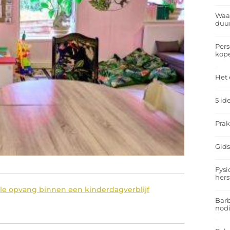
Waar
duu
Pers
kop
Het 
5 id
Prak
Gids
Fysi
hers
ele opvang binnen een kinderdagverblijf
Barb
nodi