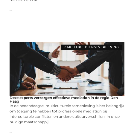
...
ZAKELIJKE DIENSTVERLENING
Deze experts verzorgen effectieve mediation in de regio Den
Haag
In de hedendaagse, multiculturele samenleving is het belangrijk
om toegang te hebben tot professionele mediation bij
interculturele conflicten en andere cultuurverschillen. In onze
huidige maatschappij
...