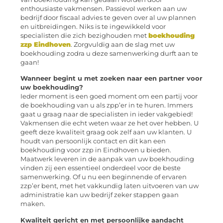
enthousiaste vakmensen. Passievol werken aan uw
bedrijf door fiscaal advies te geven over al uw plannen
en uitbreidingen. Niks is te ingewikkeld voor
specialisten die zich bezighouden met
boekhouding
zzp Eindhoven
. Zorgvuldig aan de slag met uw
boekhouding zodra u deze samenwerking durft aan te
gaan!
Wanneer begint u met zoeken naar een partner voor
uw boekhouding?
Ieder moment is een goed moment om een partij voor
de boekhouding van u als zpp’er in te huren. Immers
gaat u graag naar de specialisten in ieder vakgebied!
Vakmensen die echt weten waar ze het over hebben. U
geeft deze kwaliteit graag ook zelf aan uw klanten. U
houdt van persoonlijk contact en dit kan een
boekhouding voor zzp in Eindhoven u bieden.
Maatwerk leveren in de aanpak van uw boekhouding
vinden zij een essentieel onderdeel voor de beste
samenwerking. Of u nu een beginnende of ervaren
zzp’er bent, met het vakkundig laten uitvoeren van uw
administratie kan uw bedrijf zeker stappen gaan
maken.
Kwaliteit gericht en met persoonlijke aandacht