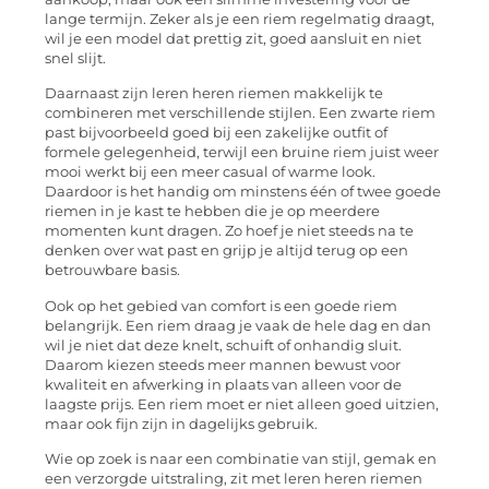
lange termijn. Zeker als je een riem regelmatig draagt,
wil je een model dat prettig zit, goed aansluit en niet
snel slijt.
Daarnaast zijn leren heren riemen makkelijk te
combineren met verschillende stijlen. Een zwarte riem
past bijvoorbeeld goed bij een zakelijke outfit of
formele gelegenheid, terwijl een bruine riem juist weer
mooi werkt bij een meer casual of warme look.
Daardoor is het handig om minstens één of twee goede
riemen in je kast te hebben die je op meerdere
momenten kunt dragen. Zo hoef je niet steeds na te
denken over wat past en grijp je altijd terug op een
betrouwbare basis.
Ook op het gebied van comfort is een goede riem
belangrijk. Een riem draag je vaak de hele dag en dan
wil je niet dat deze knelt, schuift of onhandig sluit.
Daarom kiezen steeds meer mannen bewust voor
kwaliteit en afwerking in plaats van alleen voor de
laagste prijs. Een riem moet er niet alleen goed uitzien,
maar ook fijn zijn in dagelijks gebruik.
Wie op zoek is naar een combinatie van stijl, gemak en
een verzorgde uitstraling, zit met leren heren riemen