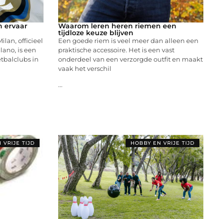
n ervaar
Waarom leren heren riemen een
n
tijdloze keuze blijven
lan, officieel
Een goede riem is veel meer dan alleen een
lano, is een
praktische accessoire. Het is een vast
tbalclubs in
onderdeel van een verzorgde outfit en maakt
vaak het verschil
...
 VRIJE TIJD
HOBBY EN VRIJE TIJD