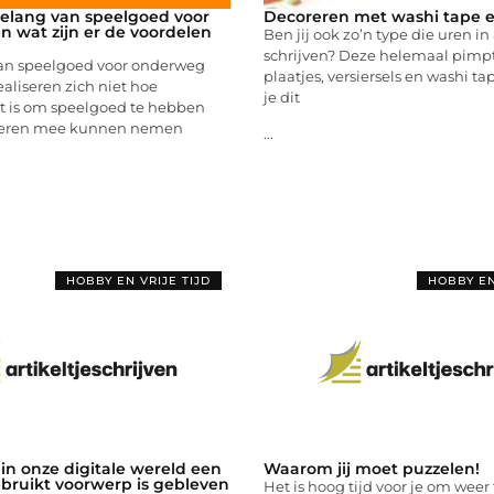
belang van speelgoed voor
Decoreren met washi tape e
 wat zijn er de voordelen
Ben jij ook zo’n type die uren i
schrijven? Deze helemaal pimpt
an speelgoed voor onderweg
plaatjes, versiersels en washi 
ealiseren zich niet hoe
je dit
et is om speelgoed te hebben
deren mee kunnen nemen
...
HOBBY EN VRIJE TIJD
HOBBY EN
in onze digitale wereld een
Waarom jij moet puzzelen!
ebruikt voorwerp is gebleven
Het is hoog tijd voor je om weer