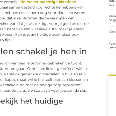
Barb
 ze namelijk
de meest prachtige klassieke
voor
ciaal samengesteld voor echte liefhebbers van
zaak hebben een scherp oog voor detail en weten
Pal
oor dat elke oldtimer die ze verkopen van
begi
zeker van dat je waar krijgt voor je geld en dat de
bezit bent van een klassieke auto, maar je graag
Kies
lt kopen, kun je jouw huidige exemplaar ook
o fijn!
Fysi
bew
en schakel je hen in
er, óf wanneer je oldtimer gebreken vertoont,
Someren gaan. Omdat ze liever geen ‘nee’ willen
b je snel de gewenste onderdelen in huis en kun
er kapot, maar wil je hier zelf niet aan klussen en
klassieke auto met de nodige zorg repareren?
 naar de garage en ze gaan voor jou aan de slag.
kijk het huidige