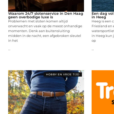
Waarom 24/7 slotenservice in Den Haag
Een dag vol
geen overbodige luxe is
in Heeg
Problemen met sloten komen altijd
Heeg is een c
onverwacht en vaak op de meest onhandige
Friesland en 
momenten. Denk aan buitensluiting
watersportli
midden in de nacht, een afgebroken sleutel
in Heeg kun j
in het
op
...
...
HOBBY EN VRIJE TIJD