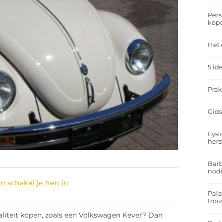
Pers
kop
Het 
5 id
Prak
Gids
Fysi
hers
Barb
nodi
n schakel je hen in
Pal
trou
aliteit kopen, zoals een Volkswagen Kever? Dan