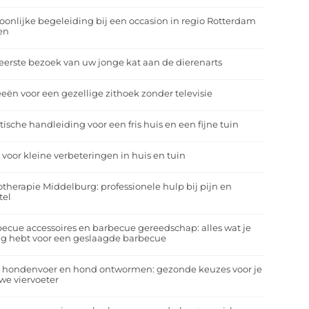
oonlijke begeleiding bij een occasion in regio Rotterdam
en
eerste bezoek van uw jonge kat aan de dierenarts
eeën voor een gezellige zithoek zonder televisie
tische handleiding voor een fris huis en een fijne tuin
 voor kleine verbeteringen in huis en tuin
otherapie Middelburg: professionele hulp bij pijn en
tel
ecue accessoires en barbecue gereedschap: alles wat je
g hebt voor een geslaagde barbecue
a hondenvoer en hond ontwormen: gezonde keuzes voor je
we viervoeter