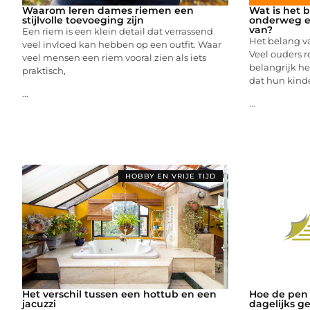
Waarom leren dames riemen een
Wat is het 
stijlvolle toevoeging zijn
onderweg en
van?
Een riem is een klein detail dat verrassend
Het belang v
veel invloed kan hebben op een outfit. Waar
Veel ouders r
veel mensen een riem vooral zien als iets
belangrijk h
praktisch,
dat hun kin
...
...
HOBBY EN VRIJE TIJD
Het verschil tussen een hottub en een
Hoe de pen 
jacuzzi
dagelijks g