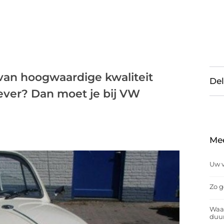
 van hoogwaardige kwaliteit
Del
ever? Dan moet je bij VW
Me
Uw v
Zo g
Waar
duu