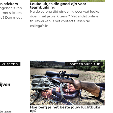
n stickers
Leuke uitjes die goed zijn voor
teambuilding!
n agenda’s kan
Na de corona tijd eindelijk weer wat leuks
 met stickers,
doen met je werk team? Met al dat online
tape? Dan moet
thuiswerken is het contact tussen de
collega’s in
...
 VRIJE TIJD
HOBBY EN VRIJE TIJD
Hoe berg je het beste jouw luchtbuks
op?
 te gaan