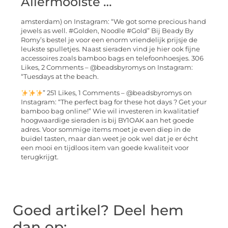
Allermooiste …
amsterdam) on Instagram: “We got some precious hand
jewels as well. #Golden, Noodle #Gold” Bij Beady By
Romy’s bestel je voor een enorm vriendelijk prijsje de
leukste spulletjes. Naast sieraden vind je hier ook fijne
accessoires zoals bamboo bags en telefoonhoesjes. 306
Likes, 2 Comments – @beadsbyromys on Instagram:
“Tuesdays at the beach.
” 251 Likes, 1 Comments – @beadsbyromys on
Instagram: “The perfect bag for these hot days ? Get your
bamboo bag online!” Wie wil investeren in kwalitatief
hoogwaardige sieraden is bij BY1OAK aan het goede
adres. Voor sommige items moet je even diep in de
buidel tasten, maar dan weet je ook wel dat je er écht
een mooi en tijdloos item van goede kwaliteit voor
terugkrijgt.
Goed artikel? Deel hem
dan op: