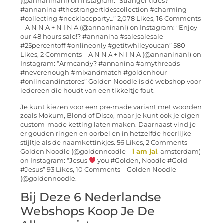
(@annaninanl) on Instagram: “Stranger tides?
#annanina #thestrangertidescollection #charming
#collecting #necklaceparty…” 2,078 Likes, 16 Comments
– A N N A + N I N A (@annaninanl) on Instagram: “Enjoy
our 48 hours sale!? #annanina #salesalesale
#25percentoff #onlineonly #getitwhileyoucan” 580
Likes, 2 Comments – A N N A + N I N A (@annaninanl) on
Instagram: “Armcandy? #annanina #amythreads
#neverenough #mixandmatch #goldenhour
#onlineandinstores” Golden Noodle is dé webshop voor
iedereen die houdt van een tikkeltje fout.
Je kunt kiezen voor een pre-made variant met woorden
zoals Mokum, Blond of Disco, maar je kunt ook je eigen
custom-made ketting laten maken. Daarnaast vind je
er gouden ringen en oorbellen in hetzelfde heerlijke
stijltje als de naamkettinkjes. 56 Likes, 2 Comments –
Golden Noodle (@goldennoodle –
i am jai
. amsterdam)
on Instagram: “Jesus
you #Golden, Noodle #Gold
#Jesus” 93 Likes, 10 Comments – Golden Noodle
(@goldennoodle.
Bij Deze 6 Nederlandse
Webshops Koop Je De