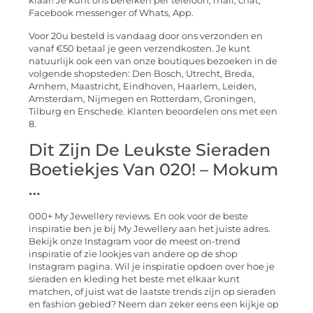
klaar! Je kunt ons bereiken per telefoon, mail, chat,
Facebook messenger of Whats, App.
Voor 20u besteld is vandaag door ons verzonden en
vanaf €50 betaal je geen verzendkosten. Je kunt
natuurlijk ook een van onze boutiques bezoeken in de
volgende shopsteden: Den Bosch, Utrecht, Breda,
Arnhem, Maastricht, Eindhoven, Haarlem, Leiden,
Amsterdam, Nijmegen en Rotterdam, Groningen,
Tilburg en Enschede. Klanten beoordelen ons met een
8.
Dit Zijn De Leukste Sieraden
Boetiekjes Van 020! – Mokum
…
000+ My Jewellery reviews. En ook voor de beste
inspiratie ben je bij My Jewellery aan het juiste adres.
Bekijk onze Instagram voor de meest on-trend
inspiratie of zie lookjes van andere op de shop
Instagram pagina. Wil je inspiratie opdoen over hoe je
sieraden en kleding het beste met elkaar kunt
matchen, of juist wat de laatste trends zijn op sieraden
en fashion gebied? Neem dan zeker eens een kijkje op