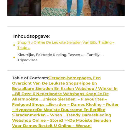
Inhoudsopgave:
Shop Nu Online De Leukste Sieraden Van B&u Trading –
Trade …
Kleurrijke, Fairtrade Kleding, Tassen … – Tantilly –
Tripadvisor
Table of Contents
Sieraden-homepages, Een
Overzicht Van De Leukste Shops
Hippe En
Betaalbare Sieraden En Kralen Webshop / Winkel In
…
Bij Deze 6 Nederlandse Webshops Koop Je De
Allermooiste …
Unieke Sieraden! – Flavourites –
Feelgood Shops …
Sieraden – Dames Kleding – Ruiter
– Hypostore
De Mooiste Duurzame En Eerlijke
Sieradenmerken – When …
Trendy Dameskleding
Webshop Online – Store3 >>
De Mooiste Sieraden
Voor Dames Bestelt U Online – Wenz.nl