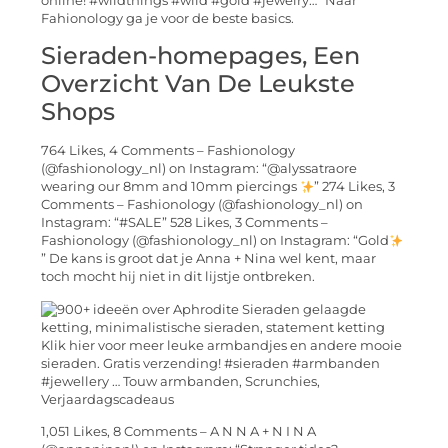
online! #wildthings #wild #gold #jewelry…” Naar
Fahionology ga je voor de beste basics.
Sieraden-homepages, Een
Overzicht Van De Leukste
Shops
764 Likes, 4 Comments – Fashionology
(@fashionology_nl) on Instagram: “@alyssatraore
wearing our 8mm and 10mm piercings
” 274 Likes, 3
Comments – Fashionology (@fashionology_nl) on
Instagram: “#SALE” 528 Likes, 3 Comments –
Fashionology (@fashionology_nl) on Instagram: “Gold
” De kans is groot dat je Anna + Nina wel kent, maar
toch mocht hij niet in dit lijstje ontbreken.
Klik hier voor meer leuke armbandjes en andere mooie
sieraden. Gratis verzending! #sieraden #armbanden
#jewellery … Touw armbanden, Scrunchies,
Verjaardagscadeaus
1,051 Likes, 8 Comments – A N N A + N I N A