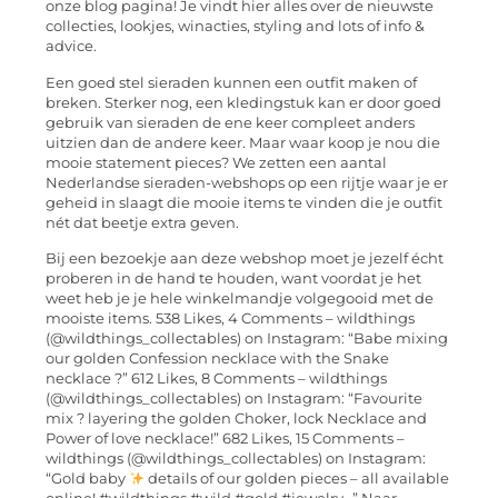
onze blog pagina! Je vindt hier alles over de nieuwste
collecties, lookjes, winacties, styling and lots of info &
advice.
Een goed stel sieraden kunnen een outfit maken of
breken. Sterker nog, een kledingstuk kan er door goed
gebruik van sieraden de ene keer compleet anders
uitzien dan de andere keer. Maar waar koop je nou die
mooie statement pieces? We zetten een aantal
Nederlandse sieraden-webshops op een rijtje waar je er
geheid in slaagt die mooie items te vinden die je outfit
nét dat beetje extra geven.
Bij een bezoekje aan deze webshop moet je jezelf écht
proberen in de hand te houden, want voordat je het
weet heb je je hele winkelmandje volgegooid met de
mooiste items. 538 Likes, 4 Comments – wildthings
(@wildthings_collectables) on Instagram: “Babe mixing
our golden Confession necklace with the Snake
necklace ?” 612 Likes, 8 Comments – wildthings
(@wildthings_collectables) on Instagram: “Favourite
mix ? layering the golden Choker, lock Necklace and
Power of love necklace!” 682 Likes, 15 Comments –
wildthings (@wildthings_collectables) on Instagram:
“Gold baby
details of our golden pieces – all available