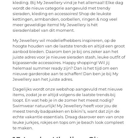
kleding. Bij My Jewellery vind je het allemaal! Elke dag
wordt de nieuw categorie aangevuld met trendy
sieraden, kleding en accessoires! Shop de leukste
kettingen, armbanden, oorbellen, ringen & nog veel
meer geweldige items! My Jewellery is hét
sieradenlabel van dit moment.
My Jewellery wil modeliefhebbers inspireren, op de
hoogte houden van de laatste trends en altijd een groot
aanbod bieden. Daarom ben je bij ons zeker aan het
juiste adres voor je nieuwe sieraden stash, leuke outfit of
bijpassende accessoires. Happy shopping! Wil jij
helemaal summer ready zijn? Dan is het tijd om een
nieuwe garderobe aan te schaffen! Dan ben je bij My
Jewellery aan het juiste adres.
Dagelijks wordt onze webshop aangevuld met nieuwe
items, zodat je er altijd volgens de laatste trends bij
loopt. En wat heb je in de zomer het meest nodig?
Swimwear natuurlijk! My Jewellery heeft voor jou de
meest trendy badpakken en bikini’s, want dat zijn de
echte vakantie essentials. Draag daarover een van onze
leuke jurkjes, rokjes en tops om je beach look compleet
te maken.