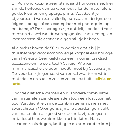
Bij Komono koop je geen standaard horloges, nee, hier
zijn de horloges gemaakt van opvallende materialen,
gekke kleuren en grappige prints. Wat dacht je
bijvoorbeeld van een volledig transparant design, een
felgeel horloge of een exemplaar met panterprint op
het bandje? Deze horloges zijn duidelijk bedoeld voor
mensen die wel wat durven op gebied van kleding, en
voor mensen die echt een eigen stijltje hebben.
Alle orders boven de 50 euro worden gratis bij je
thuisbezorgd door Komono, en je koopt al een horloge
vanaf 49 euro. Geen geld voor een mooi en praktisch
accessoire om je pols, toch? Cavaier Wie van
minimalistische sieraden houdt, moet bij Cavaier zijn.
De sieraden zijn gemaakt van enkel zwarte en witte
materialen en stralen zo een zekere rust uit –
olivia en
kate
.
Door de grafische vormen en bijzondere combinatie
van materialen zijn de sieraden toch een lust voor het
oog. Wat dacht je van de combinatie van parels met
zwart chroom? Overigens zijn alle sieraden gemaakt
van materialen die goed voor de huid zijn, en geen
irritaties of blauwe afdrukken achterlaten. Naast
sieraden zoals ringen, kettingen en armbanden kun je