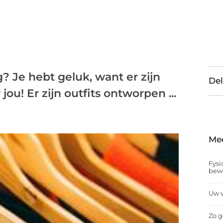
 Je hebt geluk, want er zijn
Del
jou! Er zijn outfits ontworpen ...
Me
Fysi
bew
Uw v
Zo g