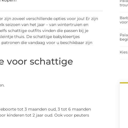
s kopen?
Pal
trou
Barb
zijn zoveel verschillende opties voor jou! Er zijn
voor
k seizoen van het jaar – van wintertruien en
fs schattige outfits vinden die passen bij je
Pal
 kleintje thuis. De schattige babykleertjes
begi
en patronen die vandaag voor u beschikbaar zijn
Kies
e voor schattige
en.
e geboorte tot 3 maanden oud, 3 tot 6 maanden
or kinderen tot 2 jaar oud. Ook voor peuters