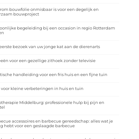
om bouwfolie onmisbaar is voor een degelijk en
rzaam bouwproject
oonlijke begeleiding bij een occasion in regio Rotterdam
en
eerste bezoek van uw jonge kat aan de dierenarts
eeën voor een gezellige zithoek zonder televisie
tische handleiding voor een fris huis en een fijne tuin
 voor kleine verbeteringen in huis en tuin
otherapie Middelburg: professionele hulp bij pijn en
tel
ecue accessoires en barbecue gereedschap: alles wat je
g hebt voor een geslaagde barbecue