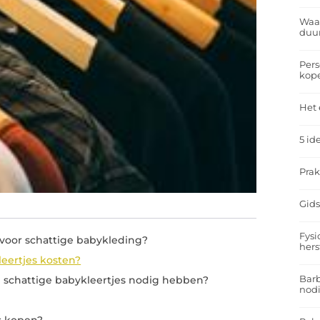
Waar
duu
Pers
kop
Het 
5 id
Prak
Gids
Fysi
 voor schattige babykleding?
hers
eertjes kosten?
Barb
ie schattige babykleertjes nodig hebben?
nodi