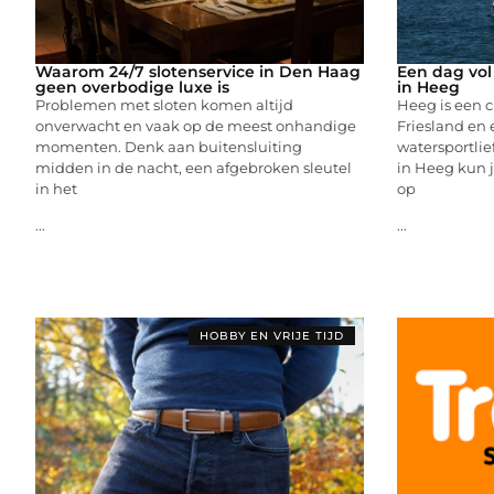
Waarom 24/7 slotenservice in Den Haag
Een dag vol
geen overbodige luxe is
in Heeg
Problemen met sloten komen altijd
Heeg is een c
onverwacht en vaak op de meest onhandige
Friesland en 
momenten. Denk aan buitensluiting
watersportli
midden in de nacht, een afgebroken sleutel
in Heeg kun j
in het
op
...
...
HOBBY EN VRIJE TIJD