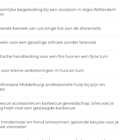
oonlijke begeleiding bij een occasion in regio Rotterdam
en
eerste bezoek van uw jonge kat aan de dierenarts
eeën voor een gezellige zithoek zonder televisie
tische handleiding voor een fris huis en een fijne tuin
 voor kleine verbeteringen in huis en tuin
otherapie Middelburg: professionele hulp bij pijn en
tel
ecue accessoires en barbecue gereedschap: alles wat je
g hebt voor een geslaagde barbecue
a hondenvoer en hond ontwormen: gezonde keuzes voor je
we viervoeter