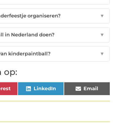
nderfeestje organiseren?
▼
ll in Nederland doen?
▼
van kinderpaintball?
▼
 op:
rest
LinkedIn
Email