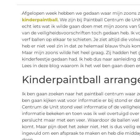
Afgelopen week hebben we gedaan waar mijn zoons z
kinderpaintball
. We zijn bij Paintball Centrum de Uni
echt iets wat ik wilde gaan doen met mijn zoons van 9,1
van de veiligheidsvoorschriften toch gedaan heb. Ik v
verf ballen op elkaar te schieten. Je ziet altijd die v
heb er niet veel zin in dat ze helemaal blauw thuis k
Maar mijn zoons wilde het heel graag. Zij hadden het
kinderfeestje gedaan had. Ik heb dus naar aanleiding d
Lees in deze blog waarom ik het wel ben gaan doen en
Kinderpaintball arran
Ik ben gaan zoeken naar het paintball centrum waar z
ben gaan kijken wat voor informatie er bij stond er da
Centrum de Unit stond veel informatie of de veilighe
informatie bekeken en toen was ik wel overtuigd over 
perslucht maar met een veer. Waardoor de ballen wel u
komt. Maar pijn doet het zeker niet. Het is dus veilig 
ingevuld om een afspraak te maken en heb die middag
doen.