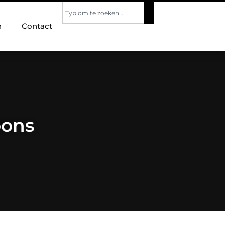
n
Contact
oons