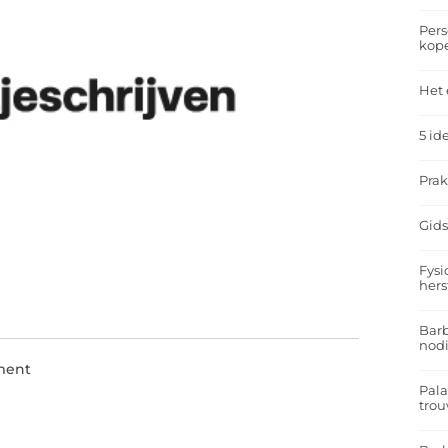
Pers
kop
Het 
5 id
Prak
Gids
Fysi
hers
Barb
nodi
ment
Pal
trou