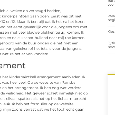
Barb
voor
ich al weken op verheugd hadden,
Pal
t kinderpaintball gaan doen. Eerst was dit niet
begi
0 en 12. Maar ik ben blij dat ik het na het lezen
ond het eerst gevaarlijk voor die jongens om met
Kies
olwassen met veel blauwe plekken terug komen. Ik
omen en na elk schot huilend naar mij toe komen.
Fysi
 gehoord van de buurjongen die het met een
bew
aarvan gekeken of het iets is voor de jongens.
 wat ze het er van vonden!
gement
e het kinderpaintball arrangement aanbieden. Ik
t was heel veel. Op de website van Paintball
id en het arrangement. Ik heb nog wat verdere
de veiligheid. Het geweer schiet namelijk niet op
it elkaar spatten als het op het lichaam terecht
en leuk. Ik heb het formulier op de website
 mijn zoons verrast dat we het toch echt gaan