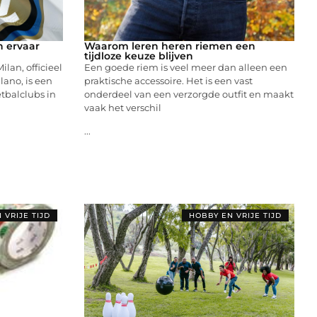
n ervaar
Waarom leren heren riemen een
n
tijdloze keuze blijven
lan, officieel
Een goede riem is veel meer dan alleen een
lano, is een
praktische accessoire. Het is een vast
tbalclubs in
onderdeel van een verzorgde outfit en maakt
vaak het verschil
...
 VRIJE TIJD
HOBBY EN VRIJE TIJD