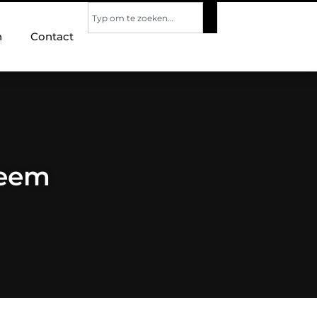
n
Contact
teem