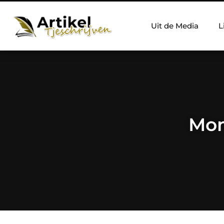
Uit de Media
L
Mon