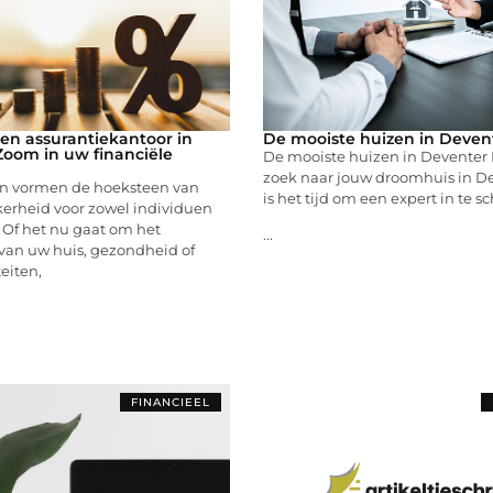
een assurantiekantoor in
De mooiste huizen in Deven
oom in uw financiële
De mooiste huizen in Deventer B
zoek naar jouw droomhuis in D
n vormen de hoeksteen van
is het tijd om een expert in te s
kerheid voor zowel individuen
. Of het nu gaat om het
...
an uw huis, gezondheid of
teiten,
FINANCIEEL