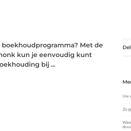
ne boekhoudprogramma? Met de
Del
onk kun je eenvoudig kunt
oekhouding bij ...
Me
Uw v
Zo g
Waar
duu