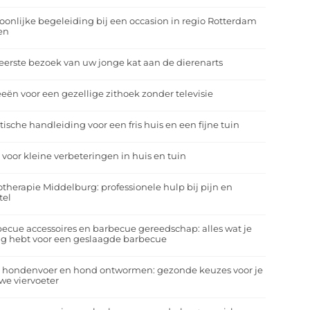
oonlijke begeleiding bij een occasion in regio Rotterdam
en
eerste bezoek van uw jonge kat aan de dierenarts
eeën voor een gezellige zithoek zonder televisie
tische handleiding voor een fris huis en een fijne tuin
 voor kleine verbeteringen in huis en tuin
otherapie Middelburg: professionele hulp bij pijn en
tel
ecue accessoires en barbecue gereedschap: alles wat je
g hebt voor een geslaagde barbecue
a hondenvoer en hond ontwormen: gezonde keuzes voor je
we viervoeter