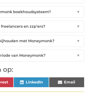
neymonk boekhoudsysteem?
▼
freelancers en zzp'ers?
▼
l bijhouden met Moneymonk?
▼
fperiode van Moneymonk?
▼
 op:
rest
LinkedIn
Email