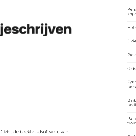
Pers
kop
Het 
5 id
Prak
Gids
Fysi
hers
Barb
nodi
Pal
trou
? Met de boekhoudsoftware van