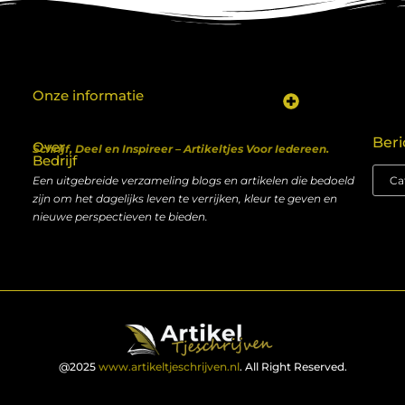
Onze informatie
Koop backlinks: een shortcut naar SEO-succes of een recept voor problemen?
Geld verdienen met je website: van hobby naar inkomen
Beri
Over
Schrijf, Deel en Inspireer – Artikeltjes Voor Iedereen.
Bedrijf
Een uitgebreide verzameling blogs en artikelen die bedoeld
zijn om het dagelijks leven te verrijken, kleur te geven en
nieuwe perspectieven te bieden.
@2025
www.artikeltjeschrijven.nl
. All Right Reserved.